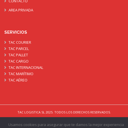
CONTACTO
AREA PRIVADA
SERVICIOS
TAC COURIER
TAC PARCEL
TAC PALLET
TAC CARGO
TAC INTERNACIONAL
TAC MARÍTIMO
TAC AÉREO
TAC LOGISTICA SL 2025. TODOS LOS DERECHOS RESERVADOS.
DISEÑADO & DESARROLLADO POR COMUNICA-T.
Usamos cookies para asegurar que te damos la mejor experiencia