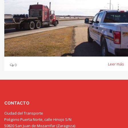
Leer más
0
CONTACTO
Ciudad del Transporte
Poligono Puerta Norte, calle Hinojo S/N
50820 San Juan de Mozarrifar (Zaragoza)