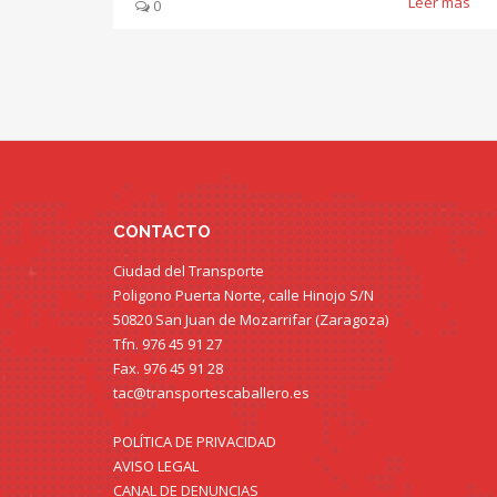
Leer más
0
CONTACTO
Ciudad del Transporte
Poligono Puerta Norte, calle Hinojo S/N
50820 San Juan de Mozarrifar (Zaragoza)
Tfn. 976 45 91 27
Fax. 976 45 91 28
tac@transportescaballero.es
POLÍTICA DE PRIVACIDAD
AVISO LEGAL
CANAL DE DENUNCIAS