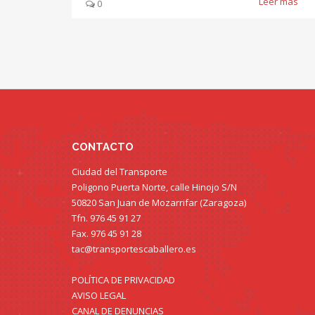
Leer más
0
CONTACTO
Ciudad del Transporte
Poligono Puerta Norte, calle Hinojo S/N
50820 San Juan de Mozarrifar (Zaragoza)
Tfn. 976 45 91 27
Fax. 976 45 91 28
tac@transportescaballero.es
POLÍTICA DE PRIVACIDAD
AVISO LEGAL
CANAL DE DENUNCIAS