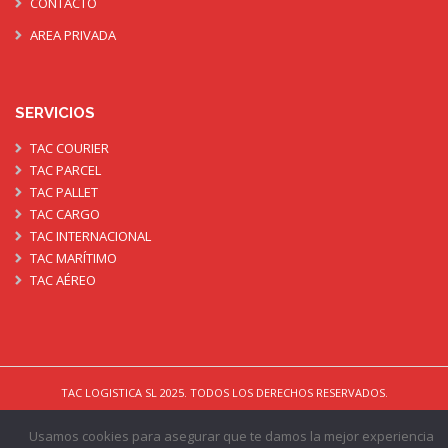
CONTACTO
AREA PRIVADA
SERVICIOS
TAC COURIER
TAC PARCEL
TAC PALLET
TAC CARGO
TAC INTERNACIONAL
TAC MARÍTIMO
TAC AÉREO
TAC LOGISTICA SL 2025. TODOS LOS DERECHOS RESERVADOS.
DISEÑADO & DESARROLLADO POR COMUNICA-T.
Usamos cookies para asegurar que te damos la mejor experiencia