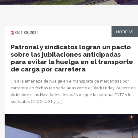
NOTICIAS
OCT 30, 2024
Patronal y sindicatos logran un pacto
sobre las jubilaciones anticipadas
para evitar la huelga en el transporte
de carga por carretera
Fin a la amenaza de huelga en el transporte de mercancías por
carretera en fechas tan señaladas como el Black Friday, puente de
diciembre o las Navidades después de que la patronal CNTC y los
sindicatos CC OO, UGT y […]