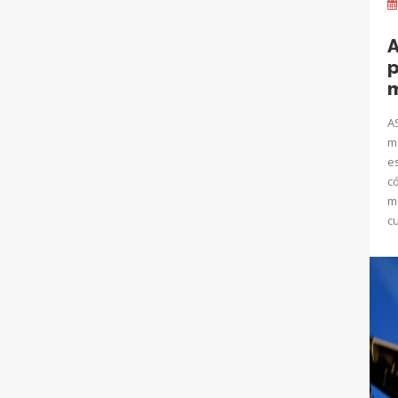
A
p
m
A
m
e
có
m
c