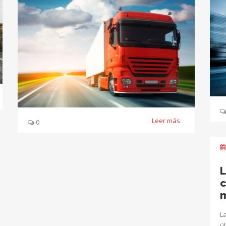
Leer más
0
L
c
L
ú