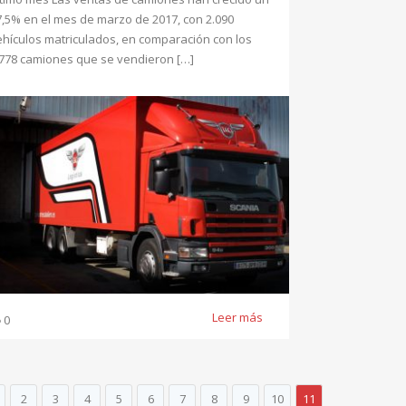
7,5% en el mes de marzo de 2017, con 2.090
ehículos matriculados, en comparación con los
.778 camiones que se vendieron […]
Leer más
0
2
3
4
5
6
7
8
9
10
11