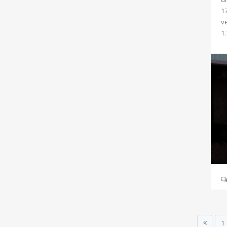
1
v
1
1