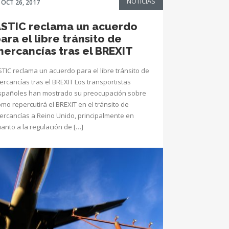
NOTICIAS
OCT 26, 2017
STIC reclama un acuerdo
ara el libre tránsito de
ercancías tras el BREXIT
STIC reclama un acuerdo para el libre tránsito de
ercancías tras el BREXIT Los transportistas
spañoles han mostrado su preocupación sobre
mo repercutirá el BREXIT en el tránsito de
ercancías a Reino Unido, principalmente en
uanto a la regulación de […]