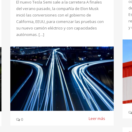
c
El nuevo Tesla Semi sale a la carretera A finales
d
del verano pasado, la compañía de Elon Musk
E
inició las conversiones con el gobierno de
r
California, EEUU, para comenzar las pruebas con
y
su nuevo camión eléctrico y con capacidades
autónomas. […]
Leer más
0