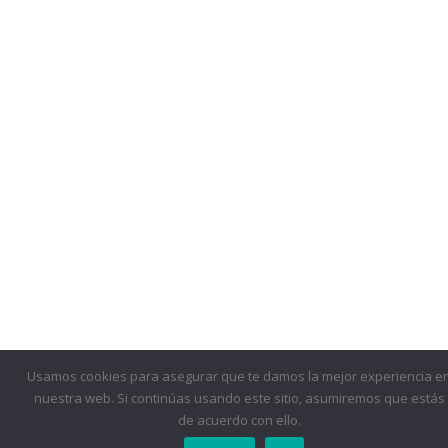
Usamos cookies para asegurar que te damos la mejor experiencia e
nuestra web. Si continúas usando este sitio, asumiremos que estás
de acuerdo con ello.