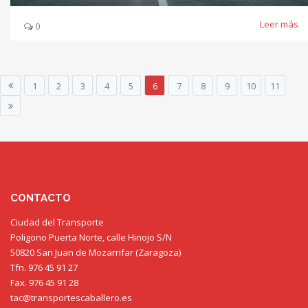
Leer más
0
1
2
3
4
5
6
7
8
9
10
11
CONTACTO
Ciudad del Transporte
Poligono Puerta Norte, calle Hinojo S/N
50820 San Juan de Mozarrifar (Zaragoza)
Tfn. 976 45 91 27
Fax. 976 45 91 28
tac@transportescaballero.es