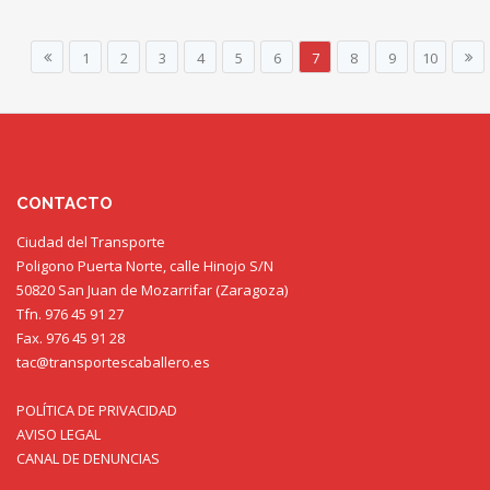
1
2
3
4
5
6
7
8
9
10
CONTACTO
Ciudad del Transporte
Poligono Puerta Norte, calle Hinojo S/N
50820 San Juan de Mozarrifar (Zaragoza)
Tfn. 976 45 91 27
Fax. 976 45 91 28
tac@transportescaballero.es
POLÍTICA DE PRIVACIDAD
AVISO LEGAL
CANAL DE DENUNCIAS