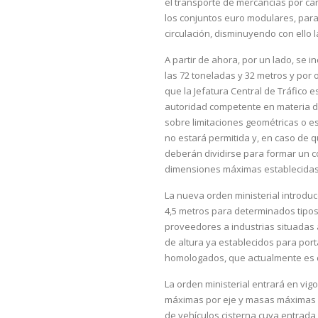
el transporte de mercancías por ca
los conjuntos euro modulares, para 
circulación, disminuyendo con ello 
A partir de ahora, por un lado, se
las 72 toneladas y 32 metros y por 
que la Jefatura Central de Tráfico e
autoridad competente en materia de
sobre limitaciones geométricas o es
no estará permitida y, en caso de q
deberán dividirse para formar un c
dimensiones máximas establecidas 
La nueva orden ministerial introduc
4,5 metros para determinados tipos 
proveedores a industrias situadas 
de altura ya establecidos para po
homologados, que actualmente es d
La orden ministerial entrará en vigo
máximas por eje y masas máximas au
de vehículos cisterna cuya entrada 