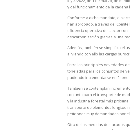
ley 3/2022, de 1 de marzo, de medid
y del funcionamiento de la cadena l
Conforme a dicho mandato, el secto
han aprobado, a través del Comité 
eficiencia operativa del sector con
descarbonización gracias a una re
Además, también se simplifica el us
aliviando con ello las cargas buroc
Entre las principales novedades d
toneladas para los conjuntos de ve
pudiendo incrementarse en 2 tonel
También se contemplan incrementos
conjunto para el transporte de mad
y la industria forestal más próxima
transporte de elementos longitudina
peticiones muy demandadas por el s
Otra de las medidas destacadas qu