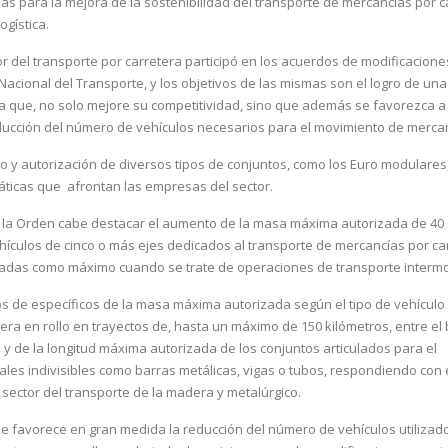
as para la mejora de la sostenibilidad del transporte de mercancías por c
ogística.
r del transporte por carretera participó en los acuerdos de modificacion
Nacional del Transporte, y los objetivos de las mismas son el logro de un
 la que, no solo mejore su competitividad, sino que además se favorezca a
ducción del número de vehículos necesarios para el movimiento de merca
o y autorización de diversos tipos de conjuntos, como los Euro modulares
ráticas que afrontan las empresas del sector.
e la Orden cabe destacar el aumento de la masa máxima autorizada de 40 
hículos de cinco o más ejes dedicados al transporte de mercancías por ca
adas como máximo cuando se trate de operaciones de transporte intermo
 de específicos de la masa máxima autorizada según el tipo de vehículo
era en rollo en trayectos de, hasta un máximo de 150 kilómetros, entre e
, y de la longitud máxima autorizada de los conjuntos articulados para el
les indivisibles como barras metálicas, vigas o tubos, respondiendo con e
ector del transporte de la madera y metalúrgico.
e favorece en gran medida la reducción del número de vehículos utilizad