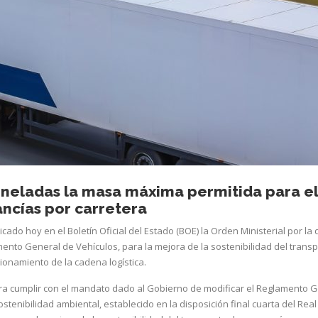
oneladas la masa máxima permitida para el
ncías por carretera
icado hoy en el Boletín Oficial del Estado (BOE) la Orden Ministerial por la
ento General de Vehículos, para la mejora de la sostenibilidad del trans
ionamiento de la cadena logística.
a cumplir con el mandato dado al Gobierno de modificar el Reglamento 
stenibilidad ambiental, establecido en la disposición final cuarta del Real