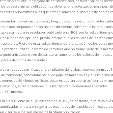
rreteras y con ello una bajada de emisiones, son las modificaciones previ
los que se elimina la obligación de obtener una autorización para permiti
las cargas burocráticas a las que estaba sometido el uso de este tipo de c
 incrementan los valores de masa y longitud máxima de conjunto autorizad
otro, estos conjuntos podrán circular libremente, conforme a los requisitos
stablezca mediante resolución publicada en el BOE, por la red de itinerario
 seguridad vial apruebe, previo informe que los titulares de las vías emi
tructurales. Fuera de esta red de itinerarios la circulación de los euros m
ue precisen utilizar un tramo de carretera que no forme parte de la misma
onjunto articulado o tren de carretera, cumpliendo los valores de masas y
para estos tipos de conjuntos.
e otra novedad significativa, la ampliación de la altura máxima permitida 
de transporte, concretamente el de paja, animales vivos y el suministro 
a menos de 50 kilómetros. Estos sectores podrán operar así con los mismo
rtavehículos, grúas y camiones que transportan contenedores cerrados
e 4,50 metros.
r al día siguiente de su publicación en el BOE, no obstante, lo relativo a l
torizadas entrará en vigor a los tres meses de la publicación, excepto si
en vigor será los seis meses de la citada publicación.