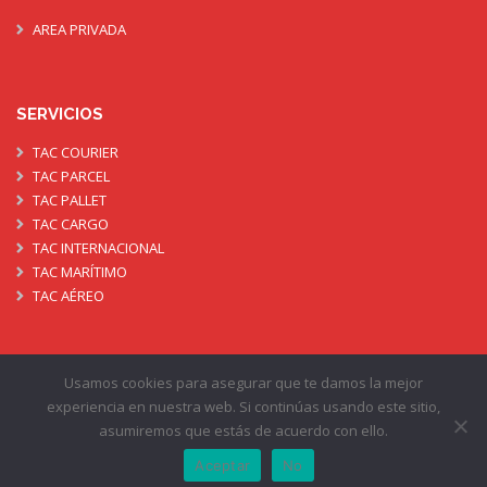
AREA PRIVADA
SERVICIOS
TAC COURIER
TAC PARCEL
TAC PALLET
TAC CARGO
TAC INTERNACIONAL
TAC MARÍTIMO
TAC AÉREO
Usamos cookies para asegurar que te damos la mejor
experiencia en nuestra web. Si continúas usando este sitio,
TAC LOGISTICA SL 2025. TODOS LOS DERECHOS RESERVADOS.
asumiremos que estás de acuerdo con ello.
DISEÑADO & DESARROLLADO POR COMUNICA-T.
Aceptar
No