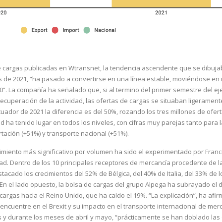
de cargas publicadas en Wtransnet, la tendencia ascendente que se dibuja
 de 2021, “ha pasado a convertirse en una línea estable, moviéndose en 
0”. La compañía ha señalado que, si al termino del primer semestre del eje
 recuperación de la actividad, las ofertas de cargas se situaban ligerament
cuador de 2021 la diferencia es del 50%, rozando los tres millones de ofer
ad ha tenido lugar en todos los niveles, con cifras muy parejas tanto para 
tación (+51%) y transporte nacional (+51%).
ecimiento más significativo por volumen ha sido el experimentado por Franc
dad. Dentro de los 10 principales receptores de mercancía procedente de l
tacado los crecimientos del 52% de Bélgica, del 40% de Italia, del 33% de l
 En el lado opuesto, la bolsa de cargas del grupo Alpega ha subrayado el
argas hacia el Reino Unido, que ha caído el 19%. “La explicación”, ha afir
cuentre en el Brexit y su impacto en el transporte internacional de mer
s y durante los meses de abril y mayo, “prácticamente se han doblado las