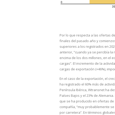
Por lo que respecta a las ofertas 
finales del pasado año y comienzos
superiores a los registrados en 202
anterior, “cuando ya se percibía la
encima de los dos millones, en el e
cargas”. El incremento de la activid
cargas de exportación (+46%), impor
En el caso de la exportación, el cr
ha registrado el 60% más de activi
Península Ibérica, Wtransnet ha des
Países Bajos y el 23% de Alemania.
que se ha producido en ofertas de c
compañía, “muy probablemente se en
por carretera”. En términos globale